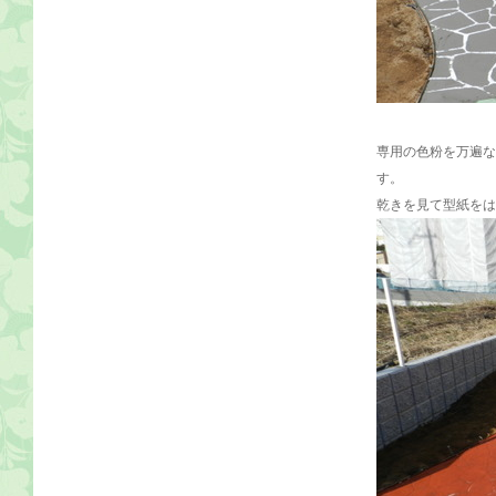
専用の色粉を万遍な
す。
乾きを見て型紙をは