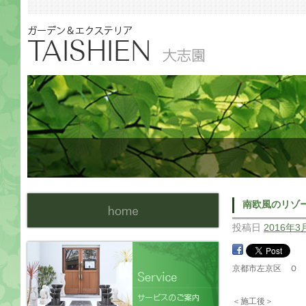
南欧風のリゾ
投稿日
2016年3
京都市左京区 Ｏ 
＜施工後＞