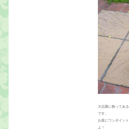
大志園に飾ってある
です。
お庭にワンポイント
よ！