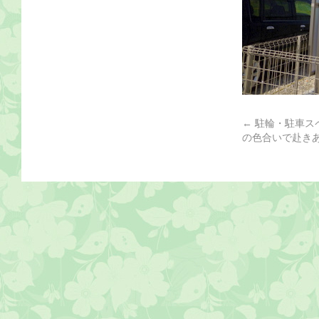
←
駐輪・駐車ス
の色合いで赴き