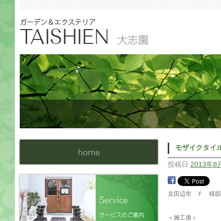
モザイクタイ
投稿日
2013年8
京田辺市 Ｆ 様邸
＜施工後＞