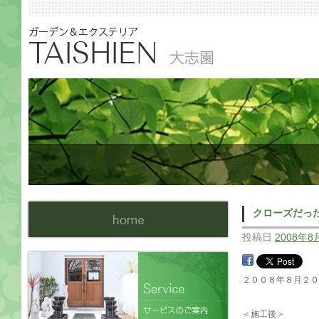
クローズだっ
投稿日
2008年8
２００８年８月２
＜施工後＞