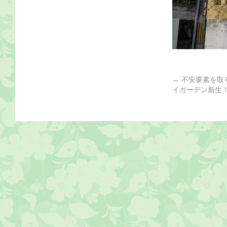
←
不安要素を取
イガーデン新生