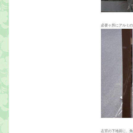
必要ヶ所にアルミの
左官の下地前に、角