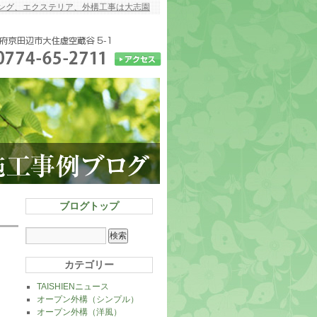
ング、エクステリア、外構工事は大志園
ブログトップ
カテゴリー
TAISHIENニュース
オープン外構（シンプル）
オープン外構（洋風）