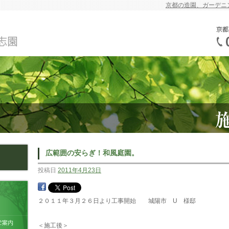
京都の造園、ガーデニ
広範囲の安らぎ！和風庭園。
投稿日
2011年4月23日
２０１１年３月２６日より工事開始 城陽市 U 様邸
＜施工後＞