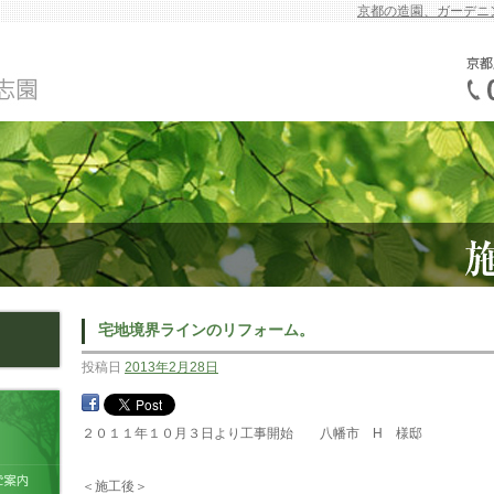
京都の造園、ガーデニ
宅地境界ラインのリフォーム。
投稿日
2013年2月28日
２０１１年１０月３日より工事開始 八幡市 H 様邸
＜施工後＞