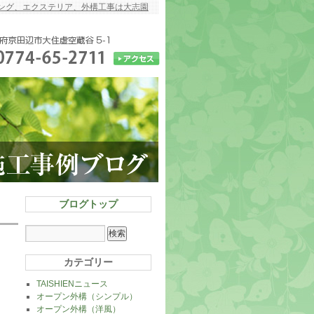
ング、エクステリア、外構工事は大志園
ブログトップ
カテゴリー
TAISHIENニュース
オープン外構（シンプル）
オープン外構（洋風）