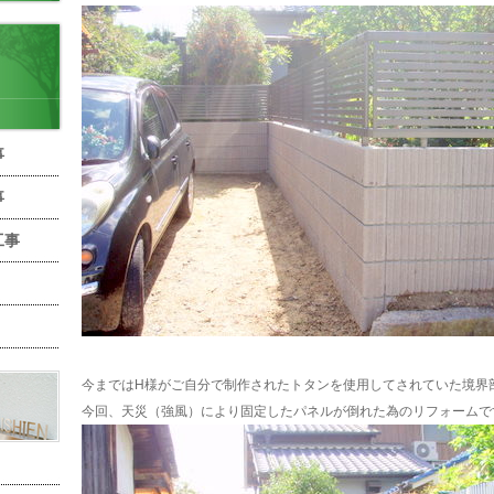
事
事
工事
今まではH様がご自分で制作されたトタンを使用してされていた境界
今回、天災（強風）により固定したパネルが倒れた為のリフォームで