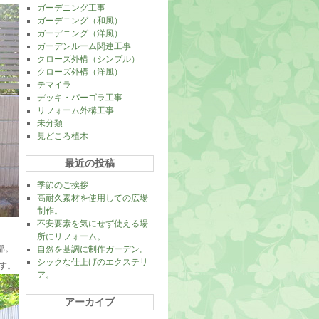
ガーデニング工事
ガーデニング（和風）
ガーデニング（洋風）
ガーデンルーム関連工事
クローズ外構（シンプル）
クローズ外構（洋風）
テマイラ
デッキ・パーゴラ工事
リフォーム外構工事
未分類
見どころ植木
最近の投稿
季節のご挨拶
高耐久素材を使用しての広場
制作。
不安要素を気にせず使える場
所にリフォーム。
部。
自然を基調に制作ガーデン。
シックな仕上げのエクステリ
す。
ア。
アーカイブ